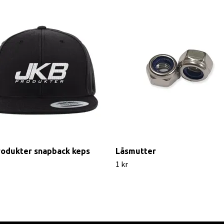
rodukter snapback keps
Låsmutter
1 kr